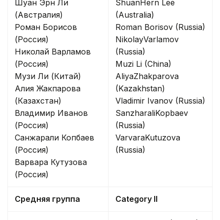
Шуан Эрн Ли
ShuanHern Lee
(Австралия)
(Australia)
Роман Борисов
Roman Borisov (Russia)
(Россия)
NikolayVarlamov
Николай Варламов
(Russia)
(Россия)
Muzi Li (China)
Музи Ли (Китай)
AliyaZhakparova
Алия Жакпарова
(Kazakhstan)
(Казахстан)
Vladimir Ivanov (Russia)
Владимир Иванов
SanzharaliKopbaev
(Россия)
(Russia)
Санжарали Копбаев
VarvaraKutuzova
(Россия)
(Russia)
Варвара Кутузова
(Россия)
Средняя группа
Category II