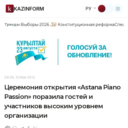
KAZINFORM
РУ
Выборы-2026
Конституционная реформа
Спецп
Тренды:
09:36, 12 Мая 2013
Церемония открытия «Astana Piano
Passion» поразила гостей и
участников высоким уровнем
организации