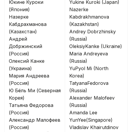
Юкине Куроки
Yukine Kuroki (Japan)
(Япония)
Nazerke
Назерке
Kabdrakhmanova
Кабдрахманова
(Kazakhstan)
(Казахстан)
Andrey Dobrzhinsky
Андрей
(Russia)
Добржинский
OleksiyKanke (Ukraine)
(Россия)
Maria Andreyeva
Олексий Канке
(Russia)
(Украина)
YuPyol Mi (North
Мария Андреева
Korea)
(Россия)
TatyanaFedorova
Ю Бёль Ми (Северная
(Russia)
Корея)
Alexander Malofeev
Татьяна Федорова
(Russia)
(Россия)
Amanda Lee
Александр Малофеев
YunYee(Singapore)
(Россия)
Vladislav Khairutdinov