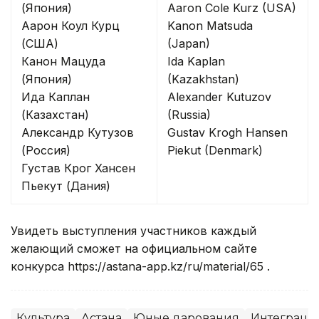
(Япония)
Aaron Cole Kurz (USA)
Аарон Коул Курц
Kanon Matsuda
(США)
(Japan)
Канон Мацуда
Ida Kaplan
(Япония)
(Kazakhstan)
Ида Каплан
Alexander Kutuzov
(Казахстан)
(Russia)
Александр Кутузов
Gustav Krogh Hansen
(Россия)
Piekut (Denmark)
Густав Крог Хансен
Пьекут (Дания)
Увидеть выступления участников каждый
желающий сможет на официальном сайте
конкурса https://astana-app.kz/ru/material/65 .
Культура
Астана
Юные дарования
Интеграция