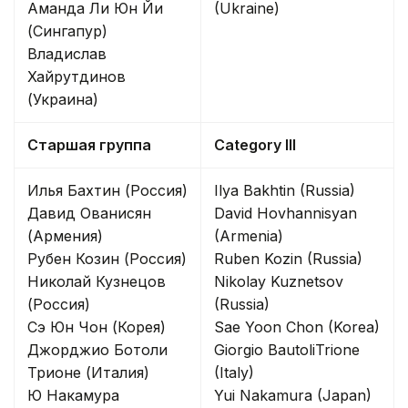
Аманда Ли Юн Йи
(Ukraine)
(Сингапур)
Владислав
Хайрутдинов
(Украина)
Старшая группа
Category III
Илья Бахтин (Россия)
Ilya Bakhtin (Russia)
Давид Ованисян
David Hovhannisyan
(Армения)
(Armenia)
Рубен Козин (Россия)
Ruben Kozin (Russia)
Николай Кузнецов
Nikolay Kuznetsov
(Россия)
(Russia)
Сэ Юн Чон (Корея)
Sae Yoon Chon (Korea)
Джорджио Ботоли
Giorgio BautoliTrione
Трионе (Италия)
(Italy)
Ю Накамура
Yui Nakamura (Japan)