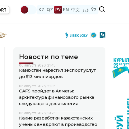
KZ
QZ
РУ
EN
中文
ق ز
ЎЗ
ORT
Новости по теме
06 августа 2026, 21:45
Казахстан нарастил экспорт услуг
до $13 миллиардов
06 августа 2026, 21:35
CAFS пройдет в Алматы:
архитектура финансового рынка
следующего десятилетия
06 августа 2026, 19:25
Какие разработки казахстанских
ученых внедряют в производство