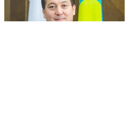
Фото: Kazinform
— Участники собрания выразили
уверенность, что под его руководством
Ассоциация продолжит
последовательную работу
по консолидации отраслевых интересов,
развитию диалога государства и бизнеса
и укреплению позиций энергетического