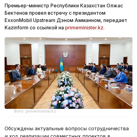
Премьер-министр Республики Казахстан Олжас
Бектенов провел встречу с президентом
ExxonMobil Upstream Дэном Амманном, передает
Kazinform со ссылкой на
primeminister.kz.
Фото: primeminister.kz.
Обсуждены актуальные вопросы сотрудничества
и ход реализации совместных проектов в