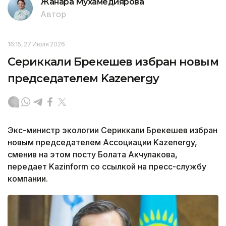
Жанара Мухамедиярова
Автор
16:15, 27 Июля 2026
Сериккали Брекешев избран новым
председателем Kazenergy
Экс-министр экологии Сериккали Брекешев избран
новым председателем Ассоциации Kazenergy,
сменив на этом посту Болата Акчулакова,
передает Kazinform со ссылкой на пресс-службу
компании.