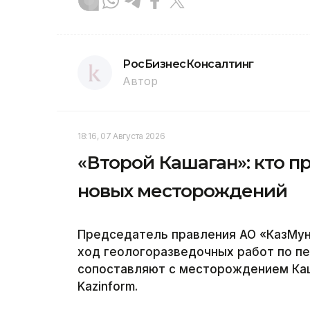
РосБизнесКонсалтинг
Автор
18:16, 07 Августа 2026
«Второй Кашаган»: кто п
новых месторождений
Председатель правления АО «КазМун
ход геологоразведочных работ по п
сопоставляют с месторождением Каш
Kazinform.