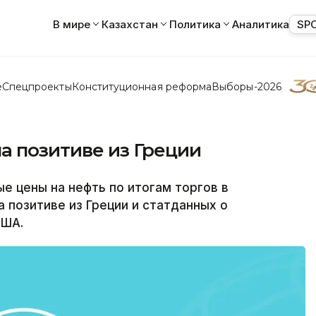
В мире
Казахстан
Политика
Аналитика
SP
е
Спецпроекты
Конституционная реформа
Выборы-2026
а позитиве из Греции
е цены на нефть по итогам торгов в
а позитиве из Греции и статданных о
США.