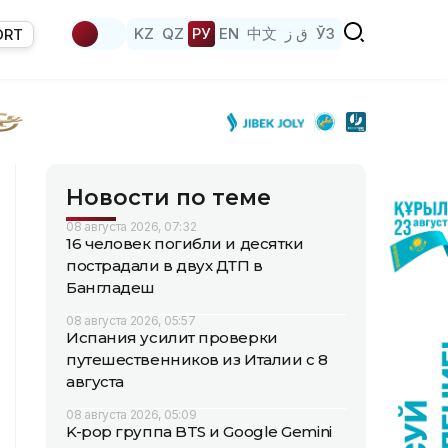
KZ
QZ
РУ
EN
中文
ق ز
ЎЗ
ORT
Новости по теме
08 августа 2026, 07:32
16 человек погибли и десятки
пострадали в двух ДТП в
Бангладеш
08 августа 2026, 05:57
Испания усилит проверки
путешественников из Италии с 8
августа
08 августа 2026, 05:09
K-pop группа BTS и Google Gemini