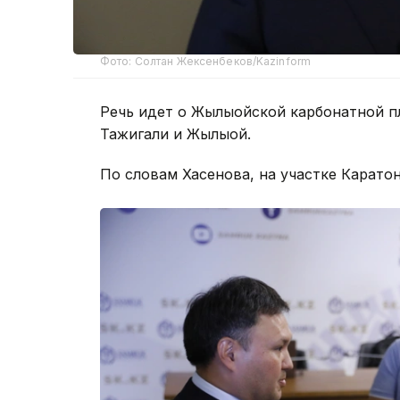
Фото: Солтан Жексенбеков/Kazinform
Речь идет о Жылыойской карбонатной п
Тажигали и Жылыой.
По словам Хасенова, на участке Карато