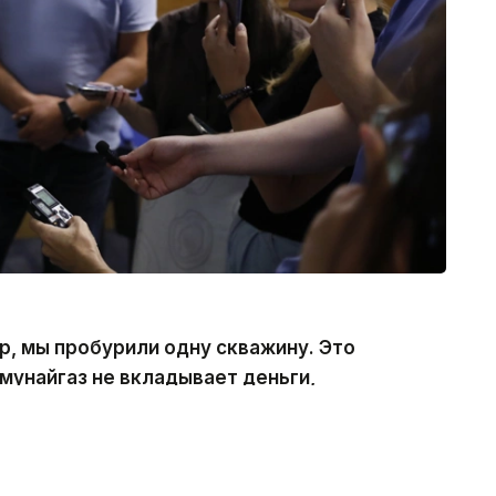
р, мы пробурили одну скважину. Это
мунайгаз не вкладывает деньги,
а, — сказал глава компании.
 на проекте Жылыой.