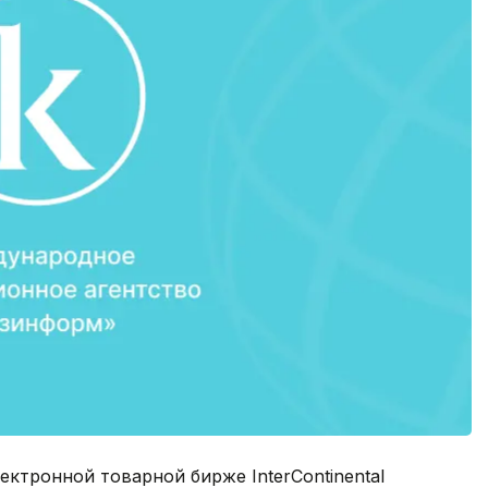
ектронной товарной бирже InterContinental