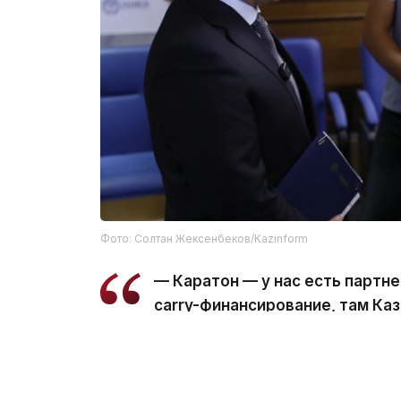
Фото: Солтан Жексенбеков/Kazinform
— Каратон — у нас есть партне
carry-финансирование, там Каз
финансируется за счет партнер
Аналогичная схема будет применяться и