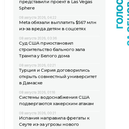
представили проект в Las Vegas
Sphere
08 августа 2026, 04:22
Meta обязали выплатить $567 млн
из-за вреда детям в соцсетях
08 августа 2026, 03:36
Суд США приостановил
строительство бального зала
Трампа у Белого дома
08 августа 2026, 02:21
Турция и Сирия договорились
открыть совместный университет
в Дамаске
08 августа 2026, 01:16
Системы водоснабжения США
подвергаются хакерским атакам
08 августа 2026, 00:21
Испания направила фрегаты к
Сеуте из-за угрозы нового