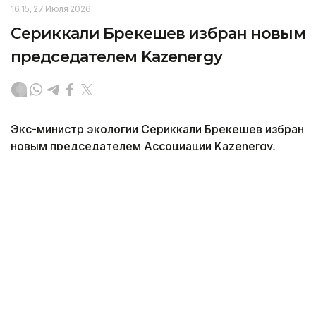
16:15, 27 Июля 2026
Сериккали Брекешев избран новым
председателем Kazenergy
Экс-министр экологии Сериккали Брекешев избран
новым председателем Ассоциации Kazenergy,
сменив на этом посту Болата Акчулакова,
передает Kazinform со ссылкой на пресс-службу
компании.