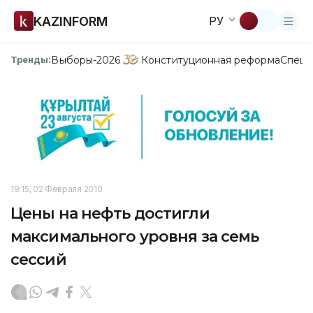
KAZINFORM
РУ
Выборы-2026
Конституционная реформа
Спецп
Тренды:
19:15, 02 Февраля 2010
Цены на нефть достигли
максимального уровня за семь
сессий