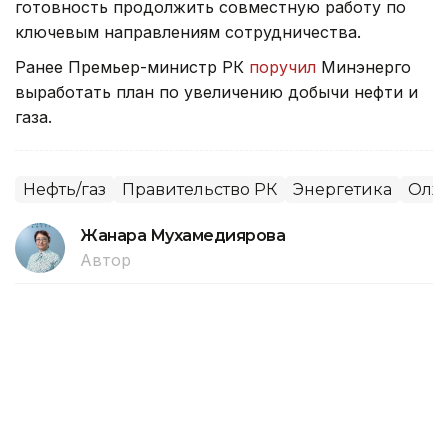
готовность продолжить совместную работу по
ключевым направлениям сотрудничества.
Ранее Премьер-министр РК
поручил
Минэнерго
выработать план по увеличению добычи нефти и
газа.
Нефть/газ
Правительство РК
Энергетика
Олжа
Жанара Мухамедиярова
Автор
16:15, 27 Июля 2026
Сериккали Брекешев избран новым
председателем Kazenergy