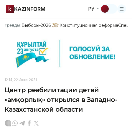
KAZINFORM
РУ
Выборы-2026
Конституционная реформа
Спецп
Тренды:
12:14, 22 Июня 2021
Центр реабилитации детей
«Қамқорлық» открылся в Западно-
Казахстанской области