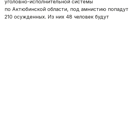
уголовно-исполнительной системы
по Актюбинской области, под амнистию попадут
210 осужденных. Из них 48 человек будут
полностью освобождены от дальнейшего
отбывания наказания, а 162 осужденным сократят
срок наказания.
— В учреждении № 9 города Актобе
под амнистию попадают 27 осужденных,
семеро из них уже освобождены. Среди
освобожденных — мать двоих
несовершеннолетних детей. Она
находилась в учреждении для отбывания
наказания около двух месяцев.
Специалисты центра «Мансап» оказывают
освобожденным гражданам консультации
по вопросам обучения и трудоустройства,
а также содействуют их социальной
адаптации, — сообщили в пресс-службе