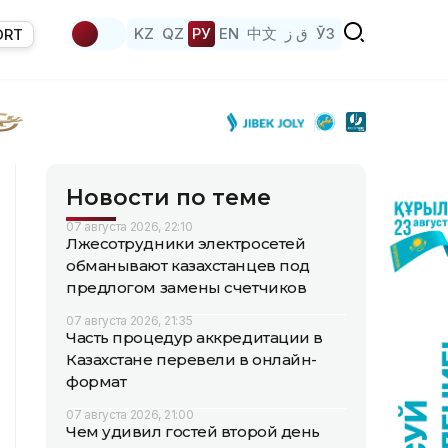
KZ
QZ
РУ
EN
中文
ق ز
ЎЗ
ORT
Новости по теме
07 августа 2026, 22:10
Лжесотрудники электросетей
обманывают казахстанцев под
предлогом замены счетчиков
07 августа 2026, 21:35
Часть процедур аккредитации в
Казахстане перевели в онлайн-
формат
07 августа 2026, 21:00
Чем удивил гостей второй день