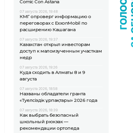
Comic Con Astana
07 августа 2026, 19:48
КМГ опроверг информацию о
переговорах с ExxonMobil по
расширению Кашагана
07 августа 2026, 19:37
Казахстан открыл инвесторам
доступ к малоизученным участкам
недр
07 августа 2026, 19:26
Куда сходить в Алматы 8 и 9
августа
07 августа 2026, 18:58
Названы обладатели гранта
«Тәуелсіздік ұрпақтары» 2026 года
07 августа 2026, 18:39
Как выбрать безопасный
школьный рюкзак —
рекомендации ортопеда