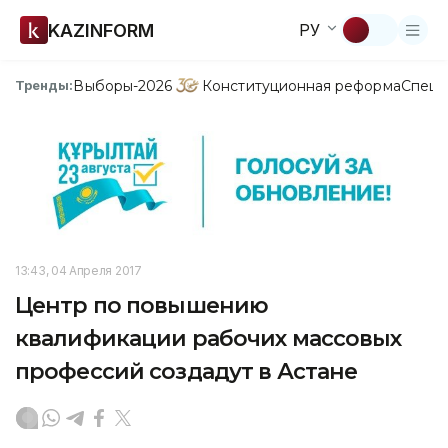
KAZINFORM
РУ
Выборы-2026
Конституционная реформа
Спецп
Тренды:
13:43, 04 Апреля 2017
Центр по повышению
квалификации рабочих массовых
профессий создадут в Астане