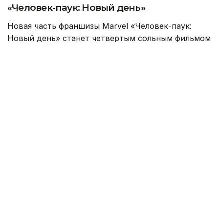
«Человек-паук: Новый день»
Новая часть франшизы Marvel «Человек-паук:
Новый день» станет четвертым сольным фильмом
о Питере Паркере с Томом Холландом в главной
роли. Картина расскажет о новом этапе жизни
знаменитого супергероя.
Прошло четыре года с событий предыдущей
части. Забытый всем миром Питер Паркер
остается один на один с опасностями Нью-Йорка.
После того как заклинание Доктора Стрэнджа
стерло воспоминания о нем, герой живет в
одиночестве и полностью посвящает себя борьбе
с преступностью. Люди больше не знают его
имени, а сам Питер становится Человеком-
пауком на полную ставку.
Однако новые испытания не заставляют себя