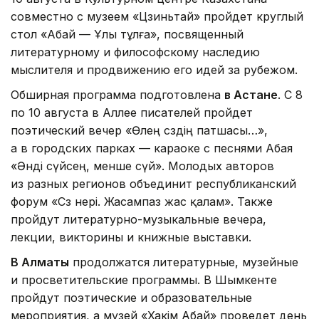
совместно с музеем «Цзиньтай» пройдет круглый
стол «Абай — Ұлы тұлға», посвященный
литературному и философскому наследию
мыслителя и продвижению его идей за рубежом.
Обширная программа подготовлена
в Астане
. С 8
по 10 августа в Аллее писателей пройдет
поэтический вечер «Өлең сөздің патшасы…»,
а в городских парках — караоке с песнями Абая
«Әнді сүйсең, менше сүй». Молодых авторов
из разных регионов объединит республиканский
форум «Сөз өнері. Жасампаз жас қалам». Также
пройдут литературно-музыкальные вечера,
лекции, викторины и книжные выставки.
В Алматы
продолжатся литературные, музейные
и просветительские программы. В Шымкенте
пройдут поэтические и образовательные
мероприятия, а музей «Хакім Абай» проведет день