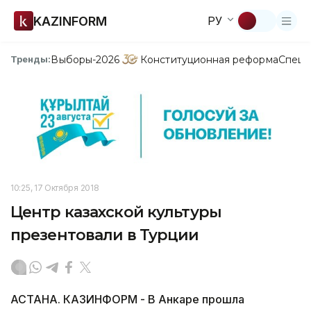
KAZINFORM
РУ
Выборы-2026
Конституционная реформа
Спецп
Тренды:
10:25, 17 Октября 2018
Центр казахской культуры
презентовали в Турции
АСТАНА. КАЗИНФОРМ - В Анкаре прошла