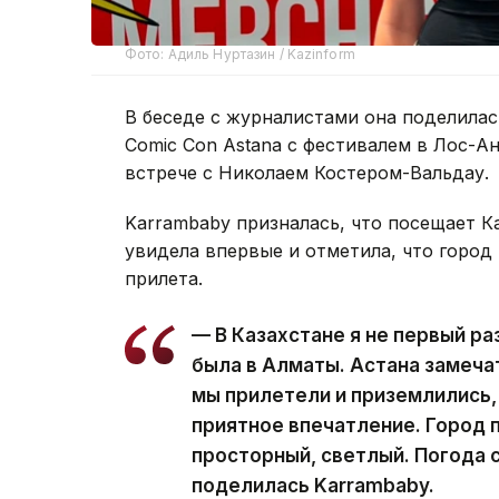
Фото: Адиль Нуртазин / Kazinform
В беседе с журналистами она поделила
Comic Con Astana с фестивалем в Лос-А
встрече с Николаем Костером-Вальдау.
Karrambaby призналась, что посещает К
увидела впервые и отметила, что город
прилета.
— В Казахстане я не первый ра
была в Алматы. Астана замечат
мы прилетели и приземлились,
приятное впечатление. Город 
просторный, светлый. Погода 
поделилась Karrambaby.