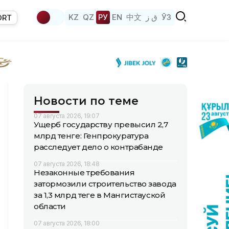
KZ
QZ
РУ
EN
中文
ق ز
ЎЗ
ORT
Новости по теме
07 августа 2026, 19:07
Ущерб государству превысил 2,7
млрд тенге: Генпрокуратура
расследует дело о контрабанде
07 августа 2026, 18:48
Незаконные требования
затормозили строительство завода
за 1,3 млрд теңге в Мангистауской
области
07 августа 2026, 18:00