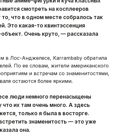
ятные аниме-фигурки и куча классных
равится смотреть на косплееров
 то, что в одном месте собралось так
й. Это какая-то квинтэссенция
-объект. Очень круто, — рассказала
ем в Лос-Анджелесе, Karrambaby обратила
елей. По ее словам, жители американского
оприятиям и встречам со знаменитостями,
валя остаются более яркими.
есе люди немного перенасыщены
что их там очень много. А здесь
жется, только я была в восторге.
встретить знаменитость — это уже
казала она.