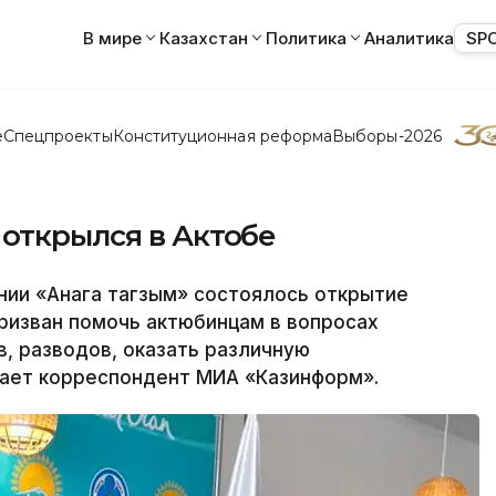
В мире
Казахстан
Политика
Аналитика
SP
е
Спецпроекты
Конституционная реформа
Выборы-2026
 открылся в Актобе
нии «Анага тагзым» состоялось открытие
ризван помочь актюбинцам в вопросах
, разводов, оказать различную
ает корреспондент МИА «Казинформ».