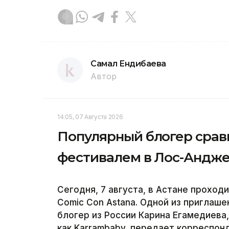
Самал Ендибаева
Автор
14:05, 07 Августа 2026
Популярный блогер сравн
фестивалем в Лос-Андж
Сегодня, 7 августа, в Астане прохо
Comic Con Astana. Одной из приглаш
блогер из России Карина Егамедиева,
как Karrambaby, передает корреспонд