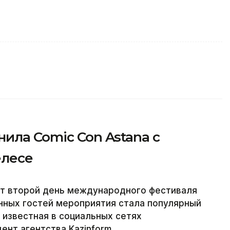
ила Comic Con Astana с
елесе
дит второй день международного фестиваля
енных гостей мероприятия стала популярный
 известная в социальных сетях
ент агентства Kazinform.