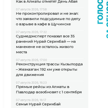
Как в Алматы отметят День Абая
07 августа 2026, 17:58
Не проконтролировал и не знал:
что заявили подсудимые по делу
о взрыве в кафе в Щучинске
07 августа 2026, 17:32
Судмедэксперт показал все 35
ранений Нурай Серикбай — на
манекене не осталось живого
места
07 августа 2026, 17:00
Реконструкция трассы Кызылорда
– Жезказган: 192 км уже открыты
для движения
07 августа 2026, 16:23
Прямые рейсы из Алматы в
Павлодар возобновят с 1 сентября
07 августа 2026, 16:17
Семья Нурай Серикбай