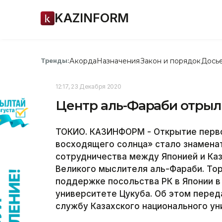
KAZINFORM
Акорда
Назначения
Закон и порядок
Дось
Тренды:
12:17, 23 Декабря 2020
Центр аль-Фараби отрыл
ТОКИО. КАЗИНФОРМ - Открытие перво
восходящего солнца» стало знамена
сотрудничества между Японией и Каз
Великого мыслителя аль-Фараби. То
поддержке посольства РК в Японии в
университете Цукуба. Об этом перед
службу Казахского национального ун