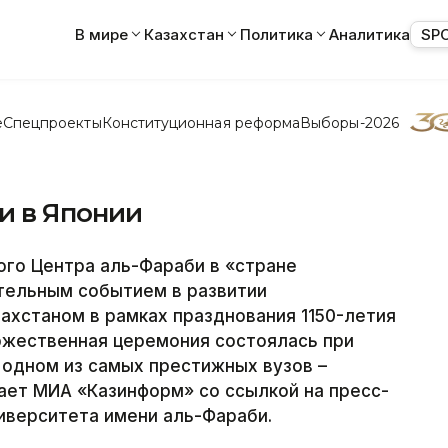
В мире
Казахстан
Политика
Аналитика
SP
е
Спецпроекты
Конституционная реформа
Выборы-2026
и в Японии
го Центра аль-Фараби в «стране
тельным событием в развитии
ахстаном в рамках празднования 1150-летия
ржественная церемония состоялась при
 одном из самых престижных вузов –
ает МИА «Казинформ» со ссылкой на пресс-
иверситета имени аль-Фараби.