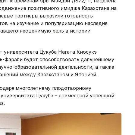
ит к временам эры Мэйдзи (1872) г., нацелена
одвижение позитивного имиджа Казахстана на
чевые партнеры выразили готовность
тов на изучение и популяризацию наследия
равшего неоценимую роль в истории
т университета Цукуба Нагата Киосукэ
ль-Фараби будет способствовать дальнейшему
учно-образовательной деятельности, а также
ношений между Казахстаном и Японией.
годаря многолетнему плодотворному
 университета Цукуба – совместной успешной
s.