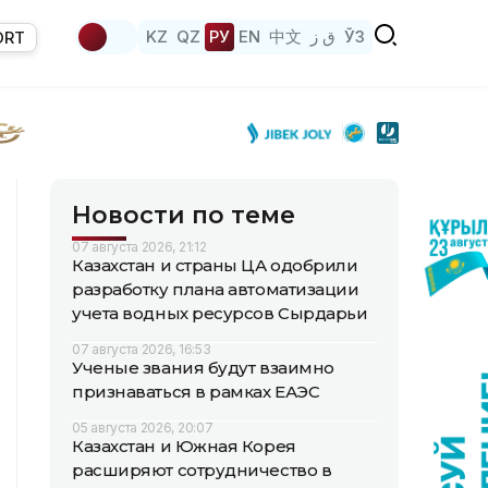
KZ
QZ
РУ
EN
中文
ق ز
ЎЗ
ORT
Новости по теме
07 августа 2026, 21:12
Казахстан и страны ЦА одобрили
разработку плана автоматизации
учета водных ресурсов Сырдарьи
07 августа 2026, 16:53
Ученые звания будут взаимно
признаваться в рамках ЕАЭС
05 августа 2026, 20:07
Казахстан и Южная Корея
расширяют сотрудничество в