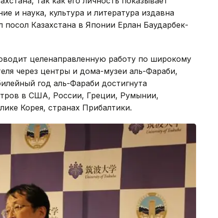
хстана, так как его личность показывает
ие и наука, культура и литература издавна
л посол Казахстана в Японии Ерлан Баударбек-
роводит целенаправленную работу по широкому
еля через центры и дома-музеи аль-Фараби,
билейный год аль-Фараби достигнута
тров в США, России, Греции, Румынии,
лике Корея, странах Прибалтики.