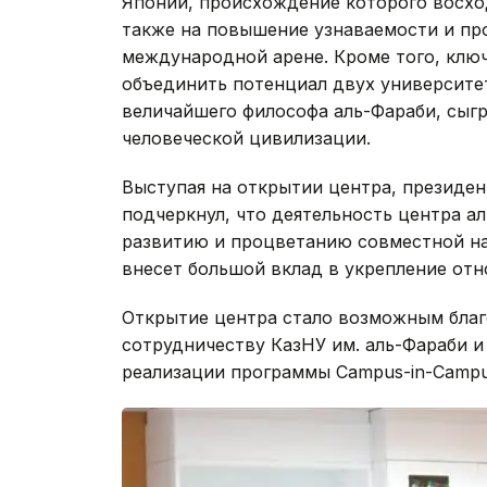
Японии, происхождение которого восход
также на повышение узнаваемости и пр
международной арене. Кроме того, клю
объединить потенциал двух университе
величайшего философа аль-Фараби, сыг
человеческой цивилизации.
Выступая на открытии центра, президен
подчеркнул, что деятельность центра а
развитию и процветанию совместной на
внесет большой вклад в укрепление от
Открытие центра стало возможным бла
сотрудничеству КазНУ им. аль-Фараби и
реализации программы Campus-in-Campu