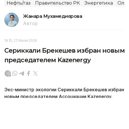
Нефть/газ
Правительство РК
Энергетика
Олжа
Жанара Мухамедиярова
Автор
16:15, 27 Июля 2026
Сериккали Брекешев избран новым
председателем Kazenergy
Экс-министр экологии Сериккали Брекешев избран
новым председателем Ассоциации Kazenergy,
сменив на этом посту Болата Акчулакова,
передает Kazinform со ссылкой на пресс-службу
компании.