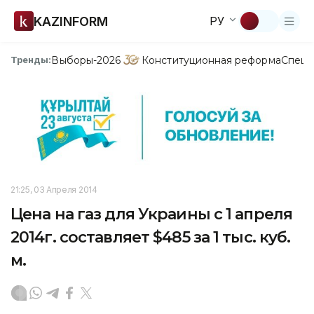
KAZINFORM
РУ
Выборы-2026
Конституционная реформа
Спецп
Тренды:
21:25, 03 Апреля 2014
Цена на газ для Украины с 1 апреля
2014г. составляет $485 за 1 тыс. куб.
м.