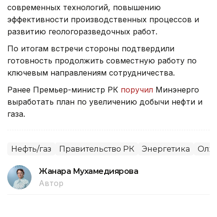
современных технологий, повышению
эффективности производственных процессов и
развитию геологоразведочных работ.
По итогам встречи стороны подтвердили
готовность продолжить совместную работу по
ключевым направлениям сотрудничества.
Ранее Премьер-министр РК
поручил
Минэнерго
выработать план по увеличению добычи нефти и
газа.
Нефть/газ
Правительство РК
Энергетика
Олжа
Жанара Мухамедиярова
Автор
16:15, 27 Июля 2026