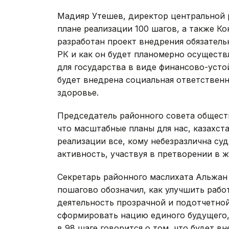
Мадияр Утешев, директор центральной р
плане реализации 100 шагов, а также К
разработан проект внедрения обязатель
РК и как он будет планомерно осуществ
для государства в виде финансово-уст
будет внедрена социальная ответственн
здоровье.
Председатель районного совета обществ
что масштабные планы для нас, казахста
реализации все, кому небезразлична су
активность, участвуя в претворении в ж
Секретарь районного маслихата Альжан 
пошагово обозначил, как улучшить работ
деятельность прозрачной и подотчетной
сформировать нацию единого будущего, 
в 98 шаге говорится о том, что будет 