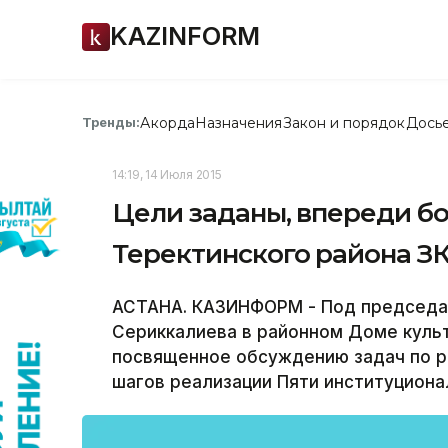
KAZINFORM
Акорда
Назначения
Закон и порядок
Дось
Тренды:
14:19, 14 Июля 2015
Цели заданы, впереди бо
Теректинского района З
АСТАНА. КАЗИНФОРМ - Под председа
Сериккалиева в районном Доме культ
посвященное обсуждению задач по р
шагов реализации Пяти институцион