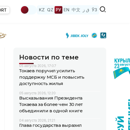
KZ
QZ
РУ
EN
中文
ق ز
ЎЗ
ORT
Новости по теме
05 августа 2026, 17:07
Токаев поручил усилить
поддержку МСБ и повысить
доступность жилья
05 августа 2026, 12:20
Высказывания Президента
Токаева за более чем 30 лет
объединили в одной книге
04 августа 2026, 21:21
Глава государства выразил