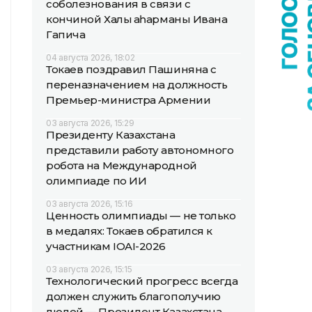
соболезнования в связи с
кончиной Халық қаһарманы Ивана
Гапича
04 августа 2026, 18:02
Токаев поздравил Пашиняна с
переназначением на должность
Премьер-министра Армении
03 августа 2026, 15:29
Президенту Казахстана
представили работу автономного
робота на Международной
олимпиаде по ИИ
03 августа 2026, 15:16
Ценность олимпиады — не только
в медалях: Токаев обратился к
участникам IOAI-2026
03 августа 2026, 15:15
Технологический прогресс всегда
должен служить благополучию
людей — Президент Казахстана