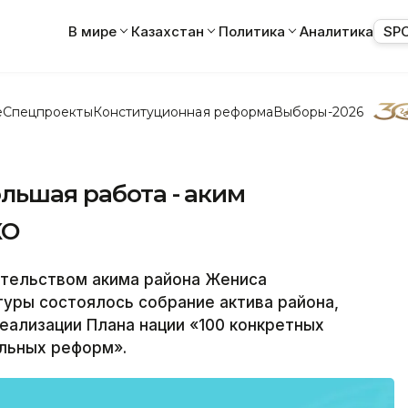
В мире
Казахстан
Политика
Аналитика
SP
е
Спецпроекты
Конституционная реформа
Выборы-2026
льшая работа - аким
КО
тельством акима района Жениса
уры состоялось собрание актива района,
еализации Плана нации «100 конкретных
альных реформ».