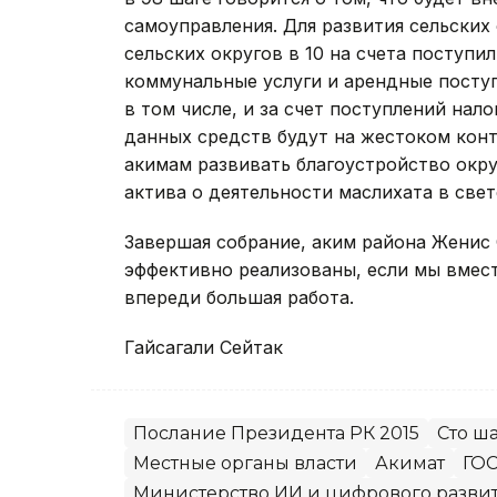
самоуправления. Для развития сельских 
сельских округов в 10 на счета поступил
коммунальные услуги и арендные поступ
в том числе, и за счет поступлений нал
данных средств будут на жестоком кон
акимам развивать благоустройство окр
актива о деятельности маслихата в све
Завершая собрание, аким района Женис 
эффективно реализованы, если мы вмест
впереди большая работа.
Гайсагали Сейтак
Послание Президента РК 2015
Сто ш
Местные органы власти
Акимат
ГОС
Министерство ИИ и цифрового разви