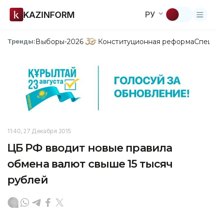
KAZINFORM
РУ
Выборы-2026
Конституционная реформа
Спецп
Тренды:
11:40, 27 Декабря 2015
ЦБ РФ вводит новые правила
обмена валют свыше 15 тысяч
рублей