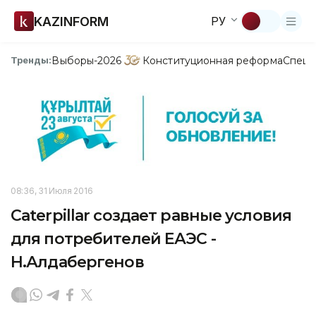
KAZINFORM
РУ
Выборы-2026
Конституционная реформа
Спецп
Тренды:
08:36, 31 Июля 2016
Caterpillar создает равные условия
для потребителей ЕАЭС -
Н.Алдабергенов