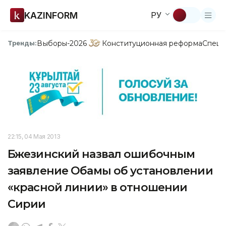
KAZINFORM
РУ
Выборы-2026
Конституционная реформа
Спецп
Тренды:
22:15, 04 Мая 2013
Бжезинский назвал ошибочным
заявление Обамы об установлении
«красной линии» в отношении
Сирии