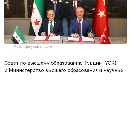
Фото: dailysabah.com
Совет по высшему образованию Турции (YÖK)
и Министерство высшего образования и научных
исследований Сирии подписали меморандум
о взаимопонимании, который предусматривает
создание Сирийско-турецкого университета
в Дамаске.
Документ также закрепляет сотрудничество
в области высшего образования, науки
и технологий. Стороны намерены развивать