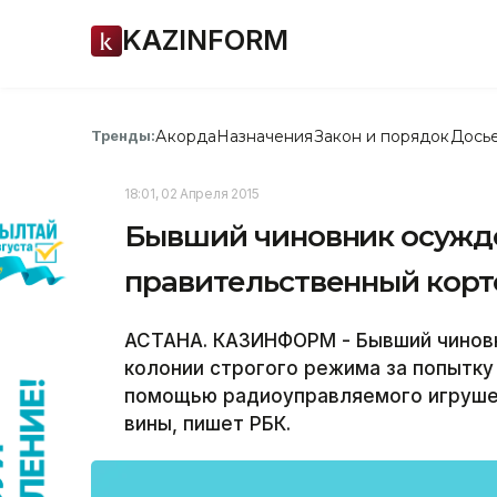
KAZINFORM
Акорда
Назначения
Закон и порядок
Дось
Тренды:
18:01, 02 Апреля 2015
Бывший чиновник осужде
правительственный корт
АСТАНА. КАЗИНФОРМ - Бывший чиновн
колонии строгого режима за попытку
помощью радиоуправляемого игрушеч
вины, пишет РБК.