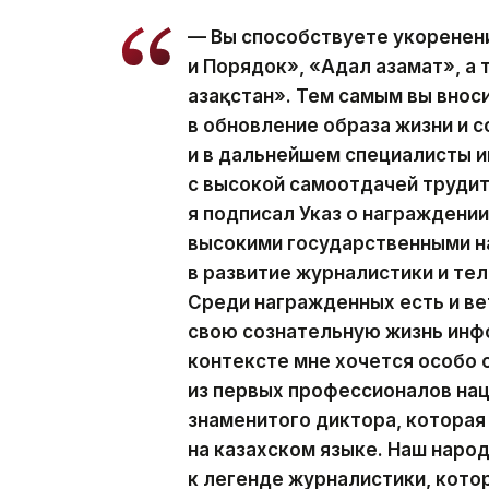
— Вы способствуете укоренен
и Порядок», «Адал азамат», а
Қазақстан». Тем самым вы вно
в обновление образа жизни и с
и в дальнейшем специалисты
с высокой самоотдачей трудит
я подписал Указ о награжден
высокими государственными н
в развитие журналистики и те
Среди награжденных есть и ве
свою сознательную жизнь инф
контексте мне хочется особо
из первых профессионалов на
знаменитого диктора, которая
на казахском языке. Наш наро
к легенде журналистики, кото