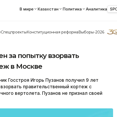
В мире
Казахстан
Политика
Аналитика
SP
е
Спецпроекты
Конституционная реформа
Выборы-2026
н за попытку взорвать
еж в Москве
ик Госстроя Игорь Пузанов получил 9 лет
 взорвать правительственный кортеж с
ного вертолета. Пузанов не признал своей