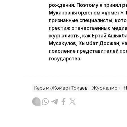
рождения. Поэтому я принял р
Мукановны орденом «Құрмет». 
признанные специалисты, кот
престиж отечественных медиа.
журналисты, как Ертай Ашыкба
Мусакулов, Кымбат Досжан, н
поколение представителей пр
государства.
Касым-Жомарт Токаев
Журналист
Н