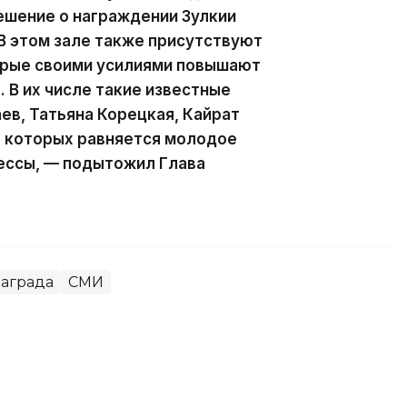
ешение о награждении Зулкии
В этом зале также присутствуют
орые своими усилиями повышают
 В их числе такие известные
ев, Татьяна Корецкая, Кайрат
а которых равняется молодое
ессы, — подытожил Глава
аграда
СМИ