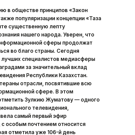
ию в обществе принципов «Закон
 также популяризации концепции «Таза
сите существенную лепту
ознания нашего народа. Уверен, что
 информационной сферы продолжат
ься во благо страны. Сегодня
ии лучших специалистов медиасферы
аградами за значительный вклад
левидения Республики Казахстан.
тераны отрасли, посвятившие всю
ормационной сфере. В этом
 отметить Зулкию Жуматову — одного
ционального телевидения,
 вела самый первый эфир
д с особым почтением относится
рая отметила уже 106-й день