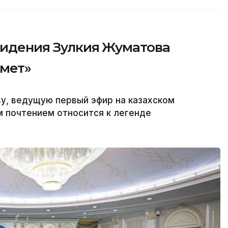
видения Зулкия Жуматова
рмет»
у, ведущую первый эфир на казахском
м почтением относится к легенде