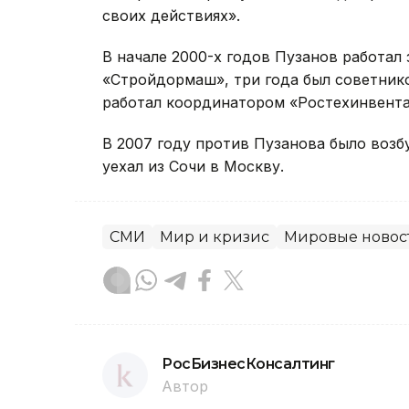
своих действиях».
В начале 2000-х годов Пузанов работал
«Стройдормаш», три года был советнико
работал координатором «Ростехинвента
В 2007 году против Пузанова было возб
уехал из Сочи в Москву.
СМИ
Мир и кризис
Мировые новос
РосБизнесКонсалтинг
Автор