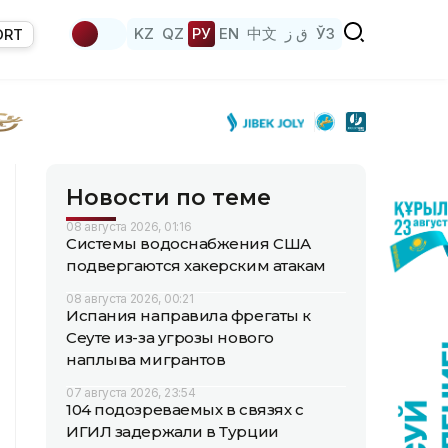
KZ
QZ
РУ
EN
中文
ق ز
ЎЗ
ORT
Новости по теме
08 августа 2026, 01:16
Системы водоснабжения США
подвергаются хакерским атакам
08 августа 2026, 00:21
Испания направила фрегаты к
Сеуте из-за угрозы нового
наплыва мигрантов
07 августа 2026, 23:54
104 подозреваемых в связях с
ИГИЛ задержали в Турции