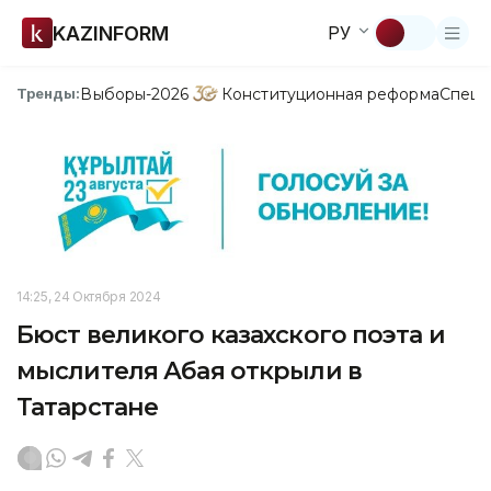
KAZINFORM
РУ
Выборы-2026
Конституционная реформа
Спецп
Тренды:
14:25, 24 Октября 2024
Бюст великого казахского поэта и
мыслителя Абая открыли в
Татарстане