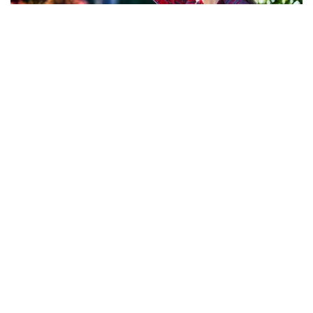
Фото: Freepik
По данным издания, более 9 тысяч человек были
госпитализированы с тепловыми ударами
в Японии за минувшую неделю. Об этом
свидетельствуют данные, опубликованные
министерством по административным делам
и коммуникациям страны, которое курирует
работу спасательных служб.
По информации ведомства, с 27 июля
по 2 августа в больницы доставили 9 180 человек,
семь из них скончались. С начала мая, когда