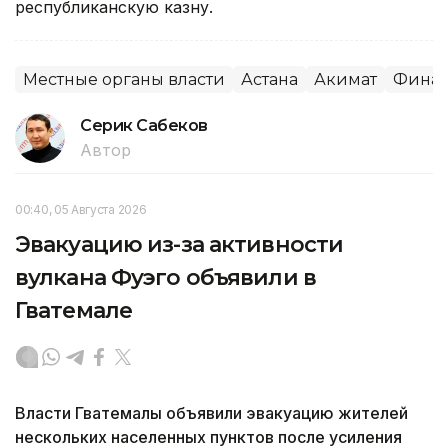
республиканскую казну.
Местные органы власти
Астана
Акимат
Финан
Серик Сабеков
Автор
00:40, 05 Августа 2026
Эвакуацию из-за активности
вулкана Фуэго объявили в
Гватемале
Власти Гватемалы объявили эвакуацию жителей
нескольких населенных пунктов после усиления