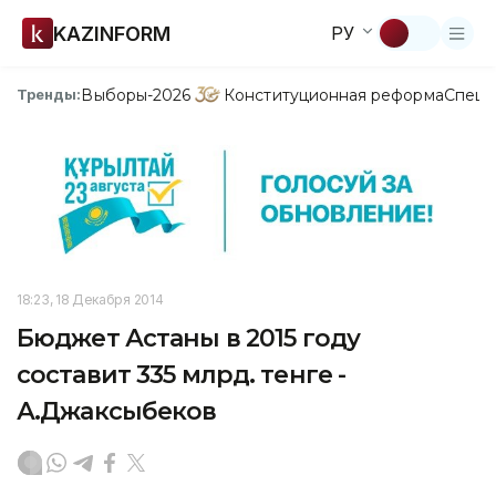
KAZINFORM
РУ
Выборы-2026
Конституционная реформа
Спецп
Тренды:
18:23, 18 Декабря 2014
Бюджет Астаны в 2015 году
составит 335 млрд. тенге -
А.Джаксыбеков