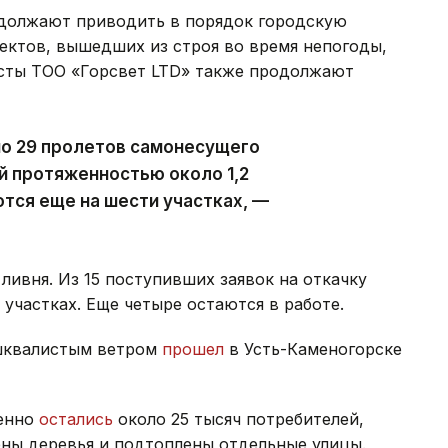
должают приводить в порядок городскую
ектов, вышедших из строя во время непогоды,
исты ТОО «Горсвет LTD» также продолжают
но 29 пролетов самонесущего
й протяженностью около 1,2
тся еще на шести участках, —
ливня. Из 15 поступивших заявок на откачку
участках. Еще четыре остаются в работе.
 шквалистым ветром
прошел
в Усть-Каменогорске
менно
остались
около 25 тысяч потребителей,
ны деревья и подтоплены отдельные улицы.