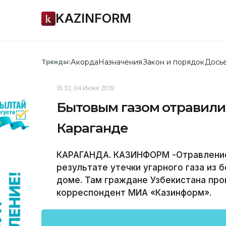
KAZINFORM
Акорда
Назначения
Закон и порядок
Дось
Тренды:
15:32, 04 Июня 2019
Бытовым газом отравилис
Караганде
КАРАГАНДА. КАЗИНФОРМ -Отравление,
результате утечки угарного газа из 
доме. Там граждане Узбекистана пр
корреспондент МИА «Казинформ».