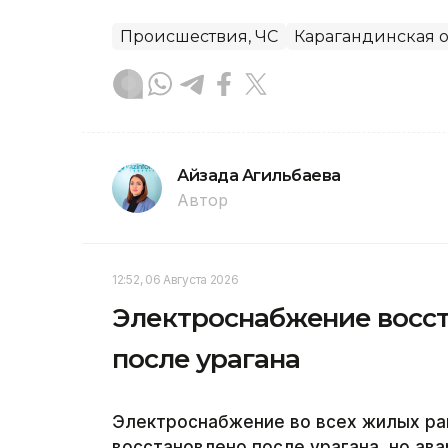
Происшествия, ЧС
Карагандинская о
Айзада Агильбаева
Автор
12:52, 06 Августа 2026
Электроснабжение восст
после урагана
Электроснабжение во всех жилых ра
восстановлено после урагана, но а