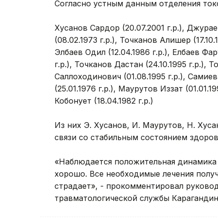
Согласно устным данным отделения токс
Хусанов Сардор (20.07.2001 г.р.), Джурае
(08.02.1973 г.р.), Точканов Алишер (17.10.
Элбаев Одил (12.04.1986 г.р.), Елбаев Фар
г.р.), Точканов Дастан (24.10.1995 г.р.),
Саллоходинович (01.08.1995 г.р.), Самиев
(25.01.1976 г.р.), Маурутов Иззат (01.01.19
Кобонует (18.04.1982 г.р.)
Из них Э. Хусанов, И. Маурутов, Н. Хус
связи со стабильным состоянием здоров
«Наблюдается положительная динамика 
хорошо. Все необходимые лечения получ
страдает», - прокомментировал руково
травматологической службы Карагандин