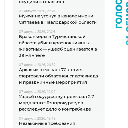
осудили за сталкинг
07 августа 2026, 21:58
Мужчина утонул в канале имени
Сатпаева в Павлодарской области
07 августа 2026, 21:24
Браконьеры в Туркестанской
области убили краснокнижных
животных — ущерб оценивается в
39 млн теңге
07 августа 2026, 20:52
Аркалык отмечает 70-летие:
стартовали областная спартакиада
и праздничные мероприятия
07 августа 2026, 19:07
Ущерб государству превысил 2,7
млрд тенге: Генпрокуратура
расследует дело о контрабанде
07 августа 2026, 18:48
Незаконные требования