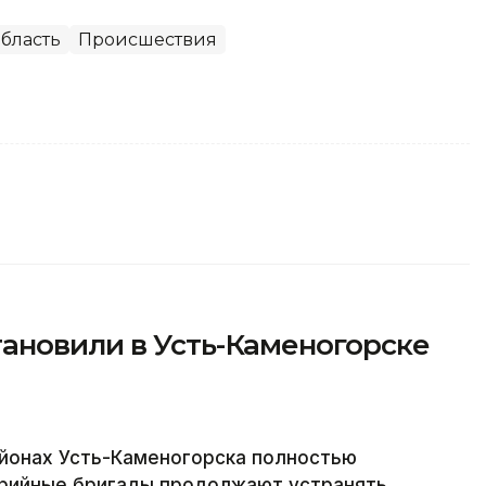
бласть
Происшествия
ановили в Усть-Каменогорске
йонах Усть-Каменогорска полностью
варийные бригады продолжают устранять