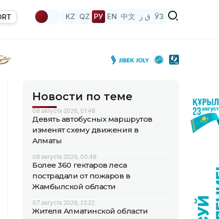
KZ
QZ
РУ
EN
中文
ق ز
ЎЗ
ORT
Новости по теме
08 августа 2026, 01:48
Девять автобусных маршрутов
изменят схему движения в
Алматы
08 августа 2026, 00:48
Более 360 гектаров леса
пострадали от пожаров в
Жамбылской области
07 августа 2026, 22:22
Жителя Алматинской области