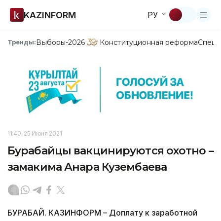
KAZINFORM
РУ
Выборы-2026
Конституционная реформа
Спецп
Тренды:
11:40, 25 Июня 2021
Бурабайцы вакцинируются охотно –
замакима Анара Кузембаева
БУРАБАЙ. КАЗИНФОРМ – Доплату к заработной