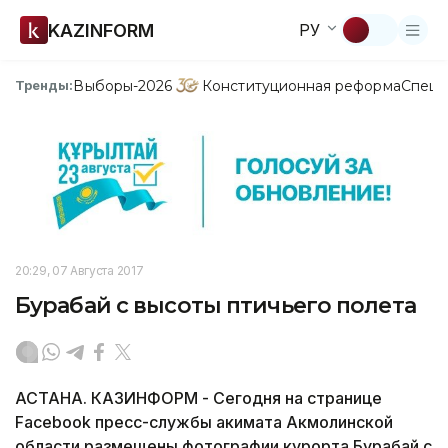
KAZINFORM
РУ
Выборы-2026
Конституционная реформа
Спецп
Тренды:
20:29, 07 Августа 2017
Бурабай с высоты птичьего полета
АСТАНА. КАЗИНФОРМ - Сегодня на странице
Facebook пресс-службы акимата Акмолинской
области размещены фотографии курорта Бурабай с