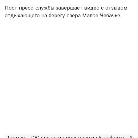
Пост пресс-службы завершает видео с отзывом
отдыхающего на берегу озера Малое Чебачье.
Туризм
100 шагов по реализации 5 реформ
Ак