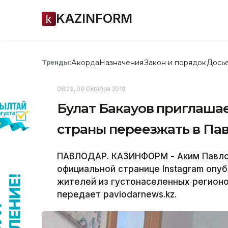
KAZINFORM
Акорда
Назначения
Закон и порядок
Дось
Тренды:
08:29, 09 Октября 2019
Булат Бакауов приглаша
страны переезжать в Па
ПАВЛОДАР. КАЗИНФОРМ - Аким Павлод
официальной странице Instagram опу
жителей из густонаселенных регион
передает pavlodarnews.kz.