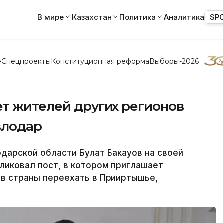
В мире
Казахстан
Политика
Аналитика
SP
е
Спецпроекты
Конституционная реформа
Выборы-2026
ет жителей других регионов
влодар
арской области Булат Бакауов на своей
бликовал пост, в котором приглашает
ов страны переехать в Прииртышье,