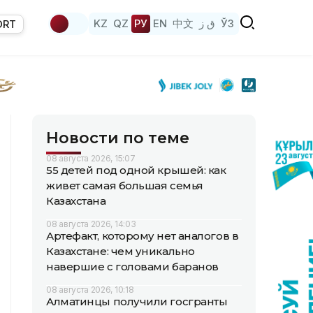
KZ
QZ
РУ
EN
中文
ق ز
ЎЗ
ORT
Новости по теме
08 августа 2026, 15:07
55 детей под одной крышей: как
живет самая большая семья
Казахстана
08 августа 2026, 14:03
Артефакт, которому нет аналогов в
Казахстане: чем уникально
навершие с головами баранов
08 августа 2026, 10:18
Алматинцы получили госгранты