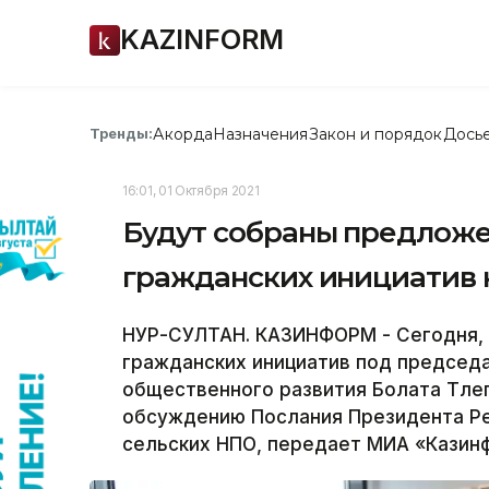
KAZINFORM
Акорда
Назначения
Закон и порядок
Дось
Тренды:
16:01, 01 Октября 2021
Будут собраны предложе
гражданских инициатив 
НУР-СУЛТАН. КАЗИНФОРМ - Сегодня, 
гражданских инициатив под председ
общественного развития Болата Тле
обсуждению Послания Президента Ре
сельских НПО, передает МИА «Казин