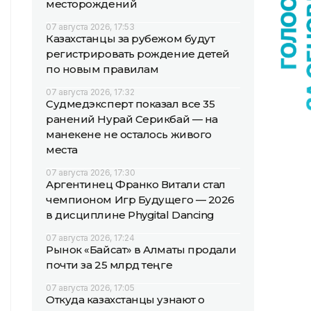
месторождений
07 августа 2026, 17:53
Казахстанцы за рубежом будут
регистрировать рождение детей
по новым правилам
07 августа 2026, 17:32
Судмедэксперт показал все 35
ранений Нурай Серикбай — на
манекене не осталось живого
места
07 августа 2026, 17:30
Аргентинец Франко Витали стал
чемпионом Игр Будущего — 2026
в дисциплине Phygital Dancing
07 августа 2026, 17:24
Рынок «Байсат» в Алматы продали
почти за 25 млрд теңге
07 августа 2026, 17:05
Откуда казахстанцы узнают о