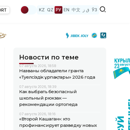
KZ
QZ
РУ
EN
中文
ق ز
ЎЗ
ORT
Новости по теме
07 августа 2026, 18:58
Названы обладатели гранта
«Тәуелсіздік ұрпақтары» 2026 года
07 августа 2026, 18:39
Как выбрать безопасный
школьный рюкзак —
рекомендации ортопеда
07 августа 2026, 18:16
«Второй Кашаган»: кто
профинансирует разведку новых