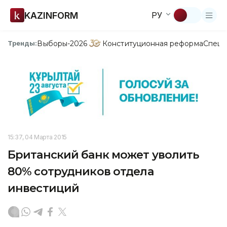
KAZINFORM
РУ
Выборы-2026
Конституционная реформа
Спецп
Тренды:
15:37, 04 Марта 2015
Британский банк может уволить
80% сотрудников отдела
инвестиций