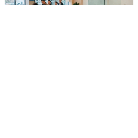
Коллаж: Kazinform / Nano Banana
Эксперт Qazaq Expert Club, финансист Венера
Жаналина отмечает, что после июньского
снижения базовой ставки ряд банков уже
скорректировал условия по своим депозитным
продуктам. После очередного решения
Национального банка —
снизить
ставку с 17% до
16,75% — обновленные условия пока официально
представили лишь отдельные банки.