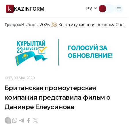
KAZINFORM
РУ
Выборы-2026
Конституционная реформа
Спецп
Тренды:
13:17, 03 Мая 2020
Британская промоутерская
компания представила фильм о
Данияре Елеусинове