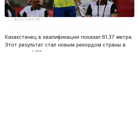
Фото: НОК РК
Казахстанец в квалификации показал 61.37 метра.
Этот результат стал новым рекордом страны в
категории U20.
Сажнев вышел в финал с шестого места.
Розыгрыш наград в этой дисциплине состоится 9
августа.
Ранее казахстанка Анна Черкашина
установила
рекорд
страны и вышла в финал чемпионата мира
по легкой атлетике.
Спорт
спортсмены Казахстана
Легкая атлетика