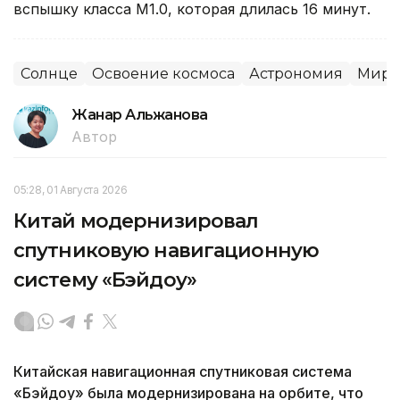
вспышку класса M1.0, которая длилась 16 минут.
Солнце
Освоение космоса
Астрономия
Миро
Жанар Альжанова
Автор
05:28, 01 Августа 2026
Китай модернизировал
спутниковую навигационную
систему «Бэйдоу»
Китайская навигационная спутниковая система
«Бэйдоу» была модернизирована на орбите, что