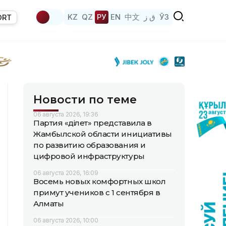
KZ
QZ
РУ
EN
中文
ق ز
ЎЗ
ORT
Новости по теме
06 августа 2026, 19:36
Партия «Әділет» представила в
Жамбылской области инициативы
по развитию образования и
цифровой инфраструктуры
06 августа 2026, 16:09
Восемь новых комфортных школ
примут учеников с 1 сентября в
Алматы
06 августа 2026, 10:00