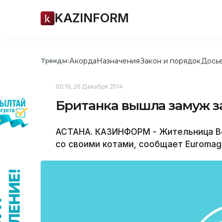
KAZINFORM
Акорда
Назначения
Закон и порядок
Дось
Тренды:
00:19, 26 Декабря 2014
Британка вышла замуж за
АСТАНА. КАЗИНФОРМ - Жительница Ве
со своими котами, сообщает Еuromag.