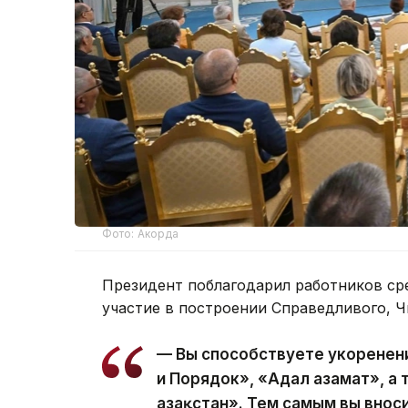
Фото: Акорда
Президент поблагодарил работников ср
участие в построении Справедливого, Ч
— Вы способствуете укоренен
и Порядок», «Адал азамат», а
Қазақстан». Тем самым вы вно