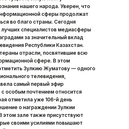
ознания нашего народа. Уверен, что
 информационной сферы продолжат
ься во благо страны. Сегодня
ии лучших специалистов медиасферы
аградами за значительный вклад
левидения Республики Казахстан.
тераны отрасли, посвятившие всю
ормационной сфере. В этом
 отметить Зулкию Жуматову — одного
ционального телевидения,
 вела самый первый эфир
д с особым почтением относится
рая отметила уже 106-й день
ешение о награждении Зулкии
В этом зале также присутствуют
орые своими усилиями повышают