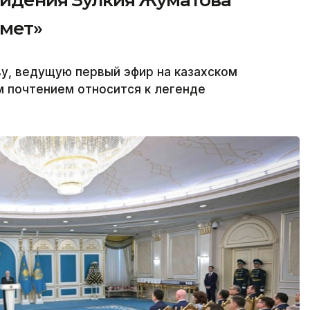
видения Зулкия Жуматова
рмет»
у, ведущую первый эфир на казахском
м почтением относится к легенде