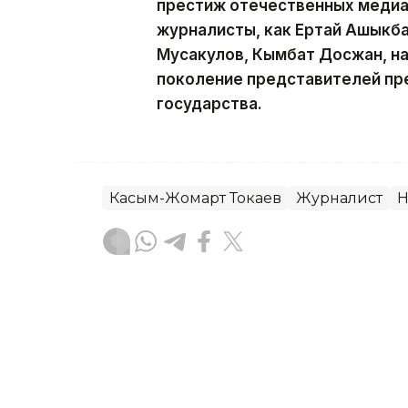
престиж отечественных медиа.
журналисты, как Ертай Ашыкба
Мусакулов, Кымбат Досжан, н
поколение представителей пр
государства.
Касым-Жомарт Токаев
Журналист
Н
Гульжан Тасмаганбетова
Автор