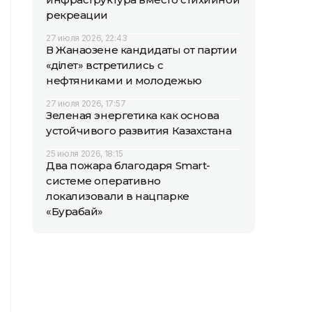
рекреации
27 июля 2026, 22:43
В Жанаозене кандидаты от партии
«Әділет» встретились с
нефтяниками и молодежью
27 июля 2026, 17:57
Зеленая энергетика как основа
устойчивого развития Казахстана
25 июля 2026, 18:15
Два пожара благодаря Smart-
системе оперативно
локализовали в нацпарке
«Бурабай»