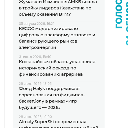
Жумагали Исмаилов: АМКБ вошла
в тройку лидеров Казахстана по
объему оказания ВТМУ
05 августа 2026, 16:21
KEGOC модернизировало
цифровую платформу оптового и
балансирующего рынков
электроэнергии
31 июля 2026, 18:40
Костанайская область установила
исторический рекорд по
финансированию аграриев
29 июля 2026, 18:05
Фонд Halyk поддерживает
соревнования по фиджитал-
баскетболу в рамках «Игр
будущего — 2026»
28 июля 2026, 10:00
Almaty SuperSki: современная
инфраструктура вместо стихийной