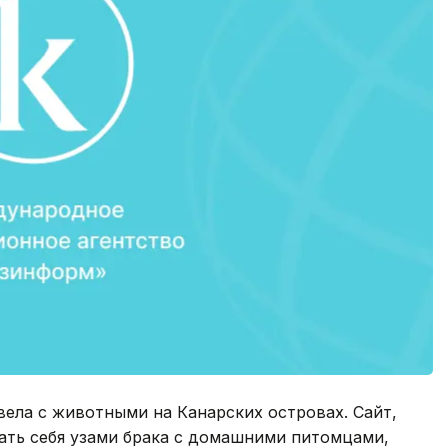
ела с животными на Канарских островах. Сайт,
ать себя узами брака с домашними питомцами,