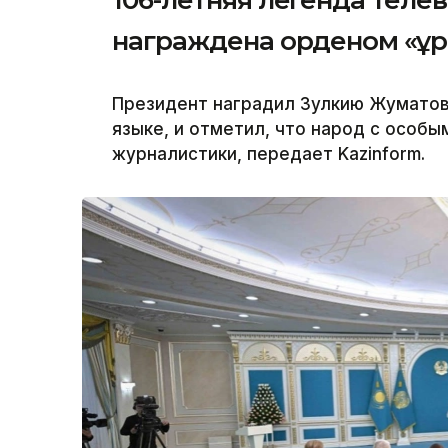
106-летняя легенда теле
награждена орденом «Құ
Президент наградил Зулкию Жуматов
языке, и отметил, что народ с особы
журналистики, передает Kazinform.