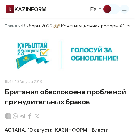
KAZINFORM
РУ
Выборы-2026
Конституционная реформа
Спецп
Тренды:
19:42, 10 Августа 2013
Британия обеспокоена проблемой
принудительных браков
АСТАНА. 10 августа. КАЗИНФОРМ - Власти