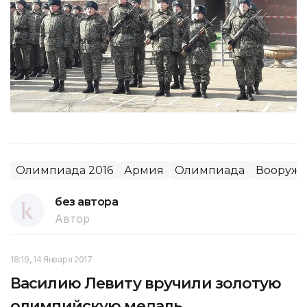
Олимпиада 2016
Армия
Олимпиада
Вооруже
без автора
Автор
18:19, 14 Января 2017
Василию Левиту вручили золотую
олимпийскую медаль