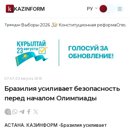
KAZINFORM
РУ
Выборы-2026
Конституционная реформа
Спецп
Тренды:
07:47, 03 Августа 2016
Бразилия усиливает безопасность
перед началом Олимпиады
АСТАНА. КАЗИНФОРМ -Бразилия усиливает