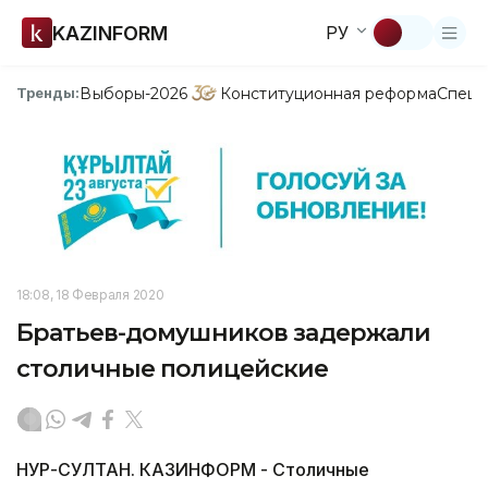
KAZINFORM
РУ
Выборы-2026
Конституционная реформа
Спецп
Тренды:
18:08, 18 Февраля 2020
Братьев-домушников задержали
столичные полицейские
НУР-СУЛТАН. КАЗИНФОРМ - Столичные