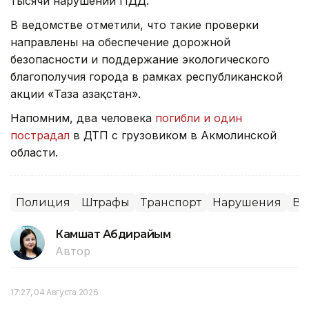
тысячи нарушений ПДД.
В ведомстве отметили, что такие проверки
направлены на обеспечение дорожной
безопасности и поддержание экологического
благополучия города в рамках республиканской
акции «Таза Қазақстан».
Напомним, два человека
погибли и один
пострадал
в ДТП с грузовиком в Акмолинской
области.
Полиция
Штрафы
Транспорт
Нарушения
Во
Камшат Абдирайым
Автор
17:27, 04 Августа 2026