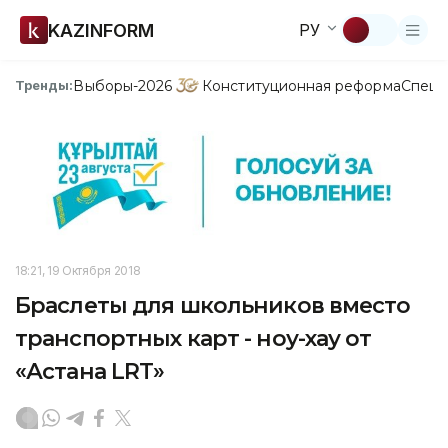
KAZINFORM
РУ
Выборы-2026
Конституционная реформа
Спецп
Тренды:
18:21, 19 Октября 2018
Браслеты для школьников вместо
транспортных карт - ноу-хау от
«Астана LRT»