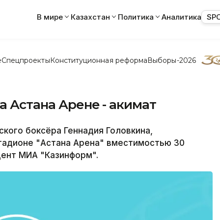
В мире
Казахстан
Политика
Аналитика
SP
е
Спецпроекты
Конституционная реформа
Выборы-2026
а Астана Арене - акимат
кого боксёра Геннадия Головкина,
стадионе "Астана Арена" вместимостью 30
дент МИА "Казинформ".