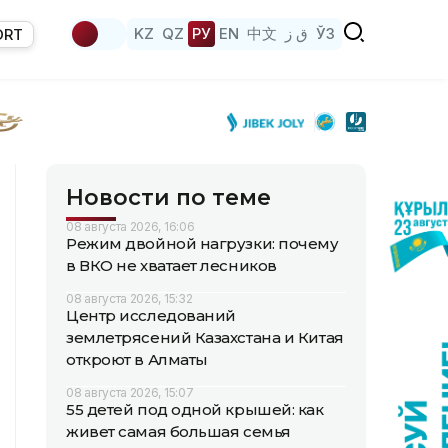
KZ
QZ
РУ
EN
中文
ق ز
ЎЗ
ORT
Новости по теме
08 августа 2026, 16:06
Режим двойной нагрузки: почему
в ВКО не хватает лесников
08 августа 2026, 15:32
Центр исследований
землетрясений Казахстана и Китая
откроют в Алматы
08 августа 2026, 15:07
55 детей под одной крышей: как
живет самая большая семья