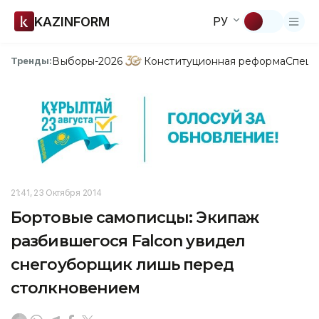
KAZINFORM
РУ
Выборы-2026
Конституционная реформа
Спецп
Тренды:
21:41, 23 Октября 2014
Бортовые самописцы: Экипаж
разбившегося Falcon увидел
снегоуборщик лишь перед
столкновением