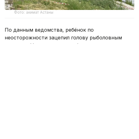
Фото: акимат Астаны
По данным ведомства, ребёнок по
неосторожности зацепил голову рыболовным
крючком. Находившиеся поблизости спасатели,
дежурившие на модульной капсуле, оперативно
оказали пострадавшему первую помощь до
прибытия бригады скорой медицинской помощи.