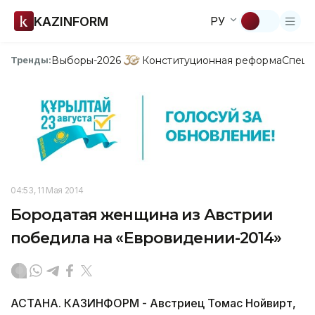
KAZINFORM
РУ
Выборы-2026
Конституционная реформа
Спецп
Тренды:
04:53, 11 Мая 2014
Бородатая женщина из Австрии
победила на «Евровидении-2014»
АСТАНА. КАЗИНФОРМ - Австриец Томас Нойвирт,