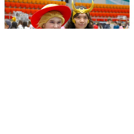
Фото: Виктор Федюнин/ Kazinform
В первый день мероприятие посетили около 16
тысяч человек — это самый высокий результат
за все годы проведения фестиваля.
Организаторы отмечают, что новый рекорд
укрепляет статус Comic Con Astana как одного
из крупнейших событий подобного формата