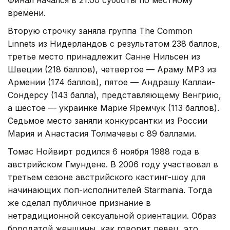
времени.
Вторую строчку заняла группа The Common
Linnets из Нидерландов с результатом 238 баллов,
третье место принадлежит Санне Нильсен из
Швеции (218 баллов), четвертое — Араму MP3 из
Армении (174 баллов), пятое — Андрашу Каллаи-
Сондерсу (143 балла), представляющему Венгрию,
а шестое — украинке Марие Яремчук (113 баллов).
Седьмое место заняли конкурсантки из России
Мария и Анастасия Толмачевы с 89 баллами.
Томас Нойвирт родился 6 ноября 1988 года в
австрийском Гмундене. В 2006 году участвовал в
третьем сезоне австрийского кастинг-шоу для
начинающих поп-исполнителей Starmania. Тогда
же сделал публичное признание в
нетрадиционной сексуальной ориентации. Образ
бородатой женщины, как говорит певец, это