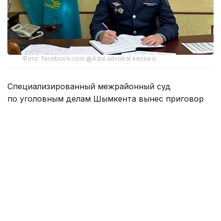
Фото: facebook.com @Adal.advokat.kensesi
Специализированный межрайонный суд
по уголовным делам Шымкента вынес приговор
бывшему начальнику управления полиции Аль-
Фарабийского района Батыру Мирзакельдиеву
и его пособнику Бекмуратову.
Экс-главу РУП признали виновным по обвинению
в мошенничестве и коррупционных
преступлениях. Мирзакельдиеву назначено
наказание в виде шести лет лишения свободы.
Бекмуратова суд признал пособником
и приговорил к трем с половиной годам