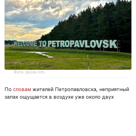
Фото: pkzsk.info
По
словам
жителей Петропавловска, неприятный
запах ощущается в воздухе уже около двух
недель и распространился практически по всему
городу.
По их словам, если раньше он напоминал запах
тухлых яиц, то теперь больше похож на резкий