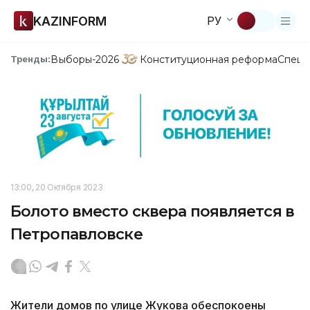
KAZINFORM
РУ
Выборы-2026
Конституционная реформа
Спецп
Тренды:
13:00, 20 Октября 2023
Болото вместо сквера появляется в
Петропавловске
Жители домов по улице Жукова обеспокоены