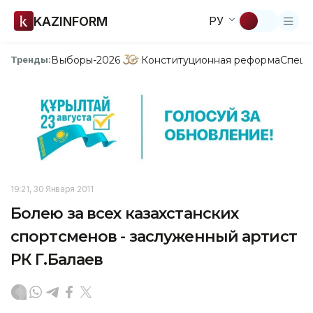
KAZINFORM
РУ
Выборы-2026
Конституционная реформа
Спецп
Тренды:
19:21, 30 Января 2011
Болею за всех казахстанских
спортсменов - заслуженный артист
РК Г.Балаев