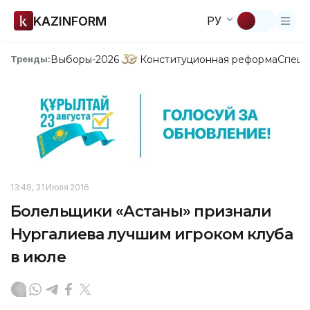
KAZINFORM
РУ
Выборы-2026
Конституционная реформа
Спецп
Тренды:
13:48, 31 Июля 2016
Болельщики «Астаны» признали
Нургалиева лучшим игроком клуба
в июле