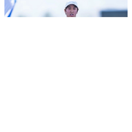
Фото: НОК РК
В Туркестане прошел этап Кубка Азии по
триатлону.
В мужском старте серебряную медаль завоевал
представитель сборной Казахстана Арлан
Жанабай. Он финишировал вторым с результатом
1:47:07.
Победителем стал россиянин Роман Минеев,