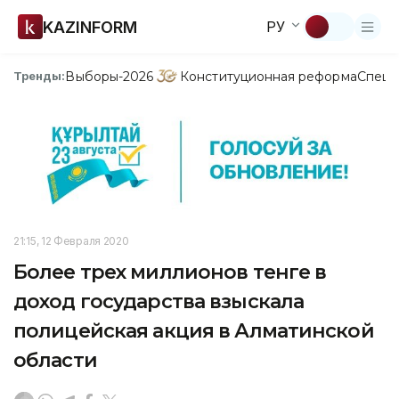
KAZINFORM
РУ
Выборы-2026
Конституционная реформа
Спецп
Тренды:
21:15, 12 Февраля 2020
Более трех миллионов тенге в
доход государства взыскала
полицейская акция в Алматинской
области