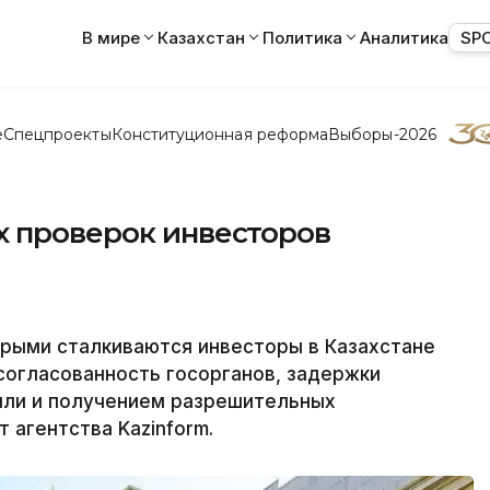
В мире
Казахстан
Политика
Аналитика
SP
е
Спецпроекты
Конституционная реформа
Выборы-2026
х проверок инвесторов
орыми сталкиваются инвесторы в Казахстане
согласованность госорганов, задержки
мли и получением разрешительных
 агентства Kazinform.