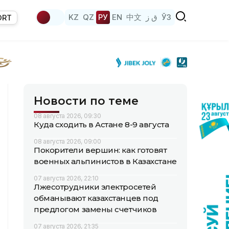
KZ
QZ
РУ
EN
中文
ق ز
ЎЗ
ORT
Новости по теме
08 августа 2026, 09:30
Куда сходить в Астане 8-9 августа
08 августа 2026, 09:00
Покорители вершин: как готовят
военных альпинистов в Казахстане
07 августа 2026, 22:10
Лжесотрудники электросетей
обманывают казахстанцев под
предлогом замены счетчиков
07 августа 2026, 21:35