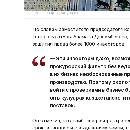
Фото: Генпрокуратура РК
По словам заместителя председателя к
Генпрокуратуры Азамата Дюсембекова, 
защитил права более 1000 инвесторов.
— Эти инвесторы даже, возможн
прокурорский фильтр без ведо
в их бизнес необоснованные п
производство. Поэтому около
войти с проверками в бизнес 
он в кулуарах казахстанско-и
поставок.
Он отметил, что наиболее распростран
сроков, вопросы с выделением земли, с