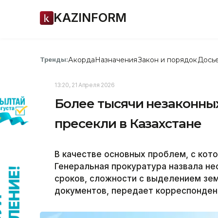
KAZINFORM
Акорда
Назначения
Закон и порядок
Дось
Тренды:
13:20, 21 Апреля 2026
Более тысячи незаконны
пресекли в Казахстане
В качестве основных проблем, с кот
Генеральная прокуратура назвала не
сроков, сложности с выделением зе
документов, передает корреспондент