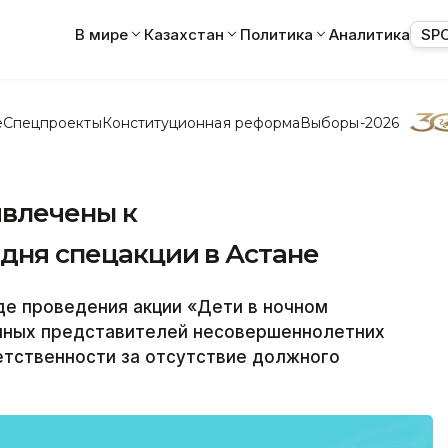
В мире
Казахстан
Политика
Аналитика
SP
е
Спецпроекты
Конституционная реформа
Выборы-2026
ивлечены к
 дня спецакции в Астане
де проведения акции «Дети в ночном
онных представителей несовершеннолетних
етственности за отсутствие должного