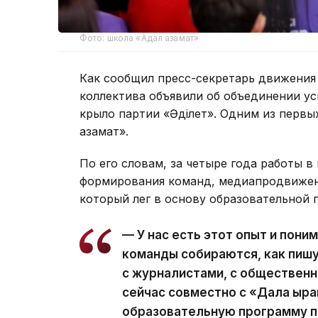
Фото: школа «Адал азамат»
Как сообщил пресс-секретарь движения 
коллектива объявили об объединении у
крыло партии «Әділет». Одним из первы
азамат».
По его словам, за четыре года работы 
формирования команд, медиапродвижен
который лег в основу образовательной 
— У нас есть этот опыт и поним
команды собираются, как пишу
с журналистами, с общественни
сейчас совместно с «Дала қыр
образовательную программу п