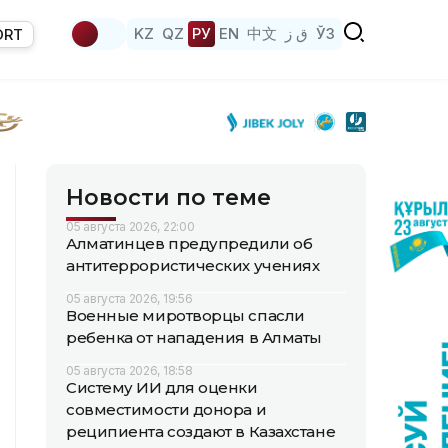
KZ
QZ
РУ
EN
中文
ق ز
ЎЗ
ORT
Новости по теме
05 августа 2026, 22:00
Алматинцев предупредили об
антитеррористических учениях
05 августа 2026, 19:56
Военные миротворцы спасли
ребенка от нападения в Алматы
05 августа 2026, 18:58
Систему ИИ для оценки
совместимости донора и
реципиента создают в Казахстане