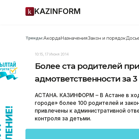
KAZINFORM
Акорда
Назначения
Закон и порядок
Дось
Тренды:
10:15, 17 Июня 2014
Более ста родителей пр
адмответственности за 3
АСТАНА. КАЗИНФОРМ – В Астане в хо
городе» более 100 родителей и зак
привлечены к административной отв
контроля за детьми.