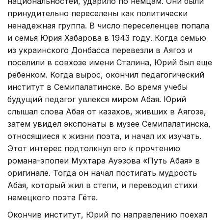
национальностей, ударило по немцам. Они были
принудительно переселены как политически
ненадежная группа. В число переселенцев попала
и семья Юрия Хабарова в 1943 году. Когда семью
из украинского Донбасса перевезли в Аягоз и
поселили в совхозе имени Сталина, Юрий был еще
ребенком. Когда вырос, окончил педагогический
институт в Семипалатинске. Во время учебы
будущий педагог увлекся миром Абая. Юрий
слышал слова Абая от казахов, живших в Аягозе,
затем увидел экспонаты в музее Семипалатинска,
относящиеся к жизни поэта, и начал их изучать.
Этот интерес подтолкнул его к прочтению
романа-эпопеи Мухтара Ауэзова «Путь Абая» в
оригинале. Тогда он начал постигать мудрость
Абая, который жил в степи, и переводил стихи
немецкого поэта Гёте.
Окончив институт, Юрий по направлению поехал