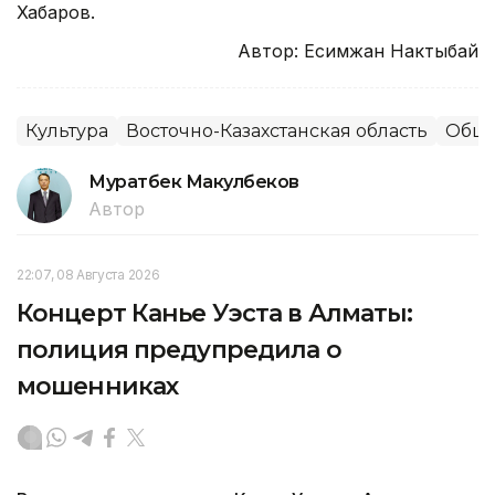
Хабаров.
Автор: Есимжан Нактыбай
Культура
Восточно-Казахстанская область
Обще
Муратбек Макулбеков
Автор
22:07, 08 Августа 2026
Концерт Канье Уэста в Алматы:
полиция предупредила о
мошенниках