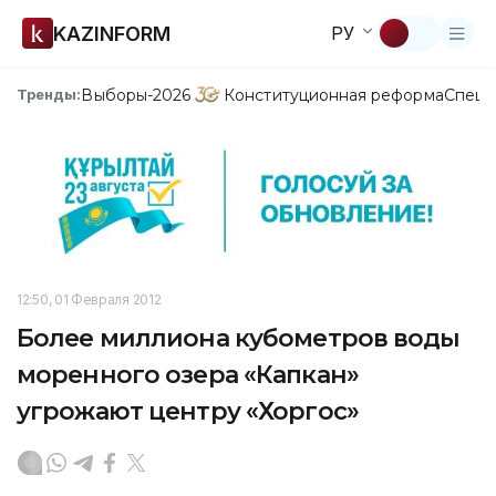
KAZINFORM
РУ
Выборы-2026
Конституционная реформа
Спецп
Тренды:
12:50, 01 Февраля 2012
Более миллиона кубометров воды
моренного озера «Капкан»
угрожают центру «Хоргос»