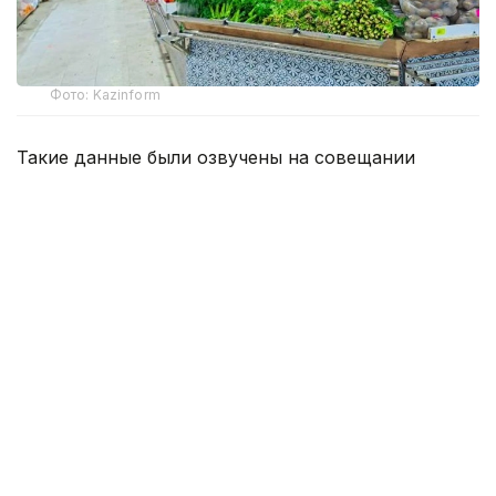
Фото: Kazinform
Такие данные были озвучены на совещании
по вопросам стабилизации цен на социально
значимые продовольственные товары и инфляции
под председательством заместителя Премьер-
министра — министра национальной экономики
Серика Жумангарина.
Как было отмечено на совещании, по итогам июня
годовая инфляция в стране составила 10,3%
против 10,4% месяцем ранее. При этом уровень
инфляции выше среднереспубликанского
сохраняется в 11 регионах. Самые высокие
показатели зарегистрированы в областях Жетысу,