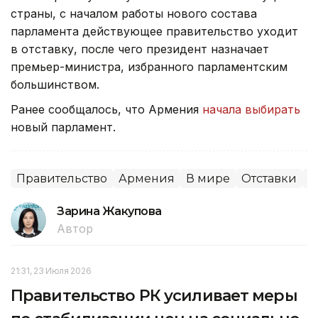
страны, с началом работы нового состава
парламента действующее правительство уходит
в отставку, после чего президент назначает
премьер-министра, избранного парламентским
большинством.
Ранее сообщалось, что Армения
начала выбирать
новый парламент.
Правительство
Армения
В мире
Отставки
П
Зарина Жакупова
Автор
21:31, 23 Июля 2026
Правительство РК усиливает меры