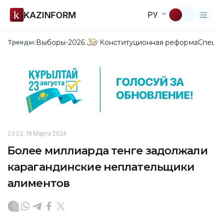
KAZINFORM
РУ
Выборы-2026
Конституционная реформа
Спецп
Тренды:
23:23, 18 Марта 2024
Более миллиарда тенге задолжали
карагандинские неплательщики
алиментов