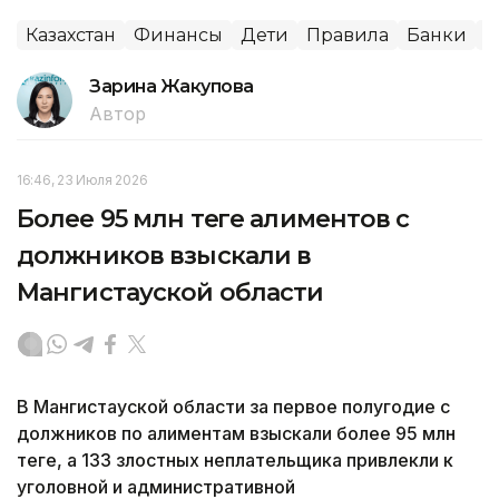
Казахстан
Финансы
Дети
Правила
Банки
О
Зарина Жакупова
Автор
16:46, 23 Июля 2026
Более 95 млн теңге алиментов с
должников взыскали в
Мангистауской области
В Мангистауской области за первое полугодие с
должников по алиментам взыскали более 95 млн
теңге, а 133 злостных неплательщика привлекли к
уголовной и административной