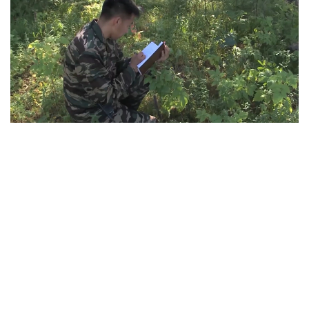
Фото: Руслан Мухамедьяров /Kazinform
Лесные богатства края — в руках чуть
больше тысячи человек
Восточный Казахстан считается одним из самых
зеленых регионов страны. Именно здесь
сосредоточено больше 40% всех хвойных лесов
республики. Лесники ежедневно патрулируют