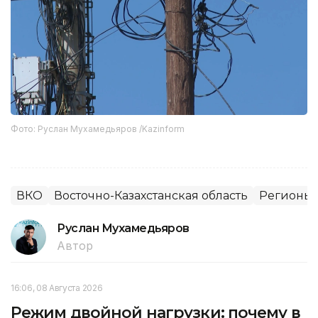
Фото: Руслан Мухамедьяров /Kazinform
ВКО
Восточно-Казахстанская область
Регионы 
Руслан Мухамедьяров
Автор
16:06, 08 Августа 2026
Режим двойной нагрузки: почему в