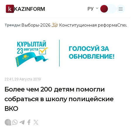
KAZINFORM
РУ
Выборы-2026
Конституционная реформа
Спецп
Тренды:
22:41, 29 Августа 2019
Более чем 200 детям помогли
собраться в школу полицейские
ВКО