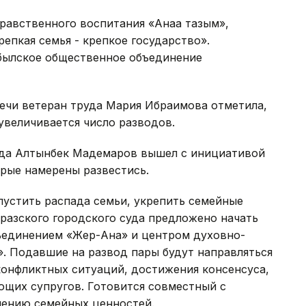
авственного воспитания «Анаға тағзым»,
репкая семья - крепкое государство».
былское общественное объединение
ечи ветеран труда Мария Ибраимова отметила,
увеличивается число разводов.
уда Алтынбек Мадемаров вышел с инициативой
орые намерены развестись.
пустить распада семьи, укрепить семейные
разского городского суда предложено начать
ъединением «Жер-Ана» и центром духовно-
м». Подавшие на развод пары будут направляться
конфликтных ситуаций, достижения консенсуса,
щих супругов. Готовится совместный с
лению семейных ценностей.