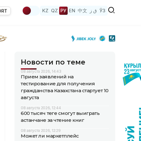
KZ
QZ
РУ
EN
中文
ق ز
ЎЗ
ORT
Новости по теме
08 августа 2026, 14:43
Прием заявлений на
тестирование для получения
гражданства Казахстана стартует 10
августа
08 августа 2026, 12:44
600 тысяч теңге смогут выиграть
астанчане за чтение книг
08 августа 2026, 12:29
Может ли маркетплейс