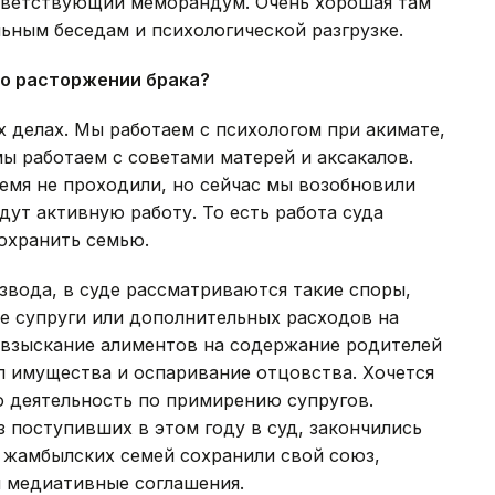
ответствующий меморандум. Очень хорошая там
ьным беседам и психологической разгрузке.
 о расторжении брака?
их делах. Мы работаем с психологом при акимате,
ы работаем с советами матерей и аксакалов.
ремя не проходили, но сейчас мы возобновили
дут активную работу. То есть работа суда
сохранить семью.
звода, в суде рассматриваются такие споры,
е супруги или дополнительных расходов на
и взыскание алиментов на содержание родителей
л имущества и оспаривание отцовства. Хочется
ую деятельность по примирению супругов.
з поступивших в этом году в суд, закончились
0 жамбылских семей сохранили свой союз,
и медиативные соглашения.