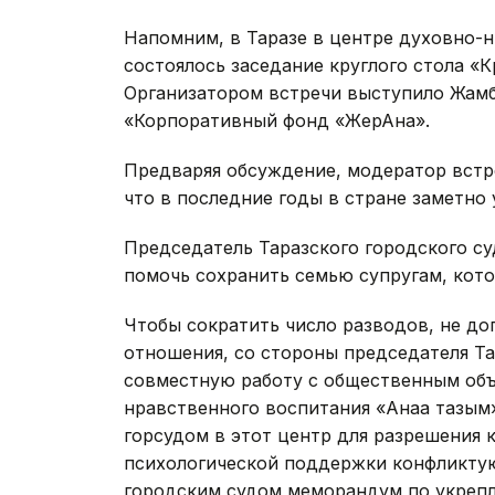
Напомним, в Таразе в центре духовно-нр
состоялось заседание круглого стола «К
Организатором встречи выступило Жам
«Корпоративный фонд «ЖерАна».
Предваряя обсуждение, модератор встр
что в последние годы в стране заметно 
Председатель Таразского городского с
помочь сохранить семью супругам, кот
Чтобы сократить число разводов, не до
отношения, со стороны председателя Та
совместную работу с общественным об
нравственного воспитания «Анаға тағзы
горсудом в этот центр для разрешения 
психологической поддержки конфликтую
городским судом меморандум по укреп