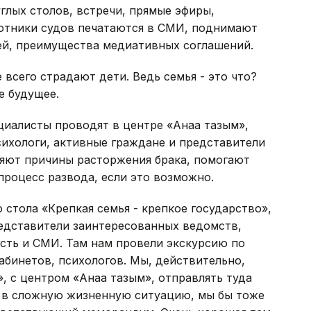
глых столов, встречи, прямые эфиры,
отники судов печатаются в СМИ, поднимают
ей, преимущества медиативных соглашений.
всего страдают дети. Ведь семья - это что?
е будущее.
алисты проводят в центре «Анаға тағзым»,
сихологи, активные граждане и представители
яют причины расторжения брака, помогают
процесс развода, если это возможно.
 стола «Крепкая семья - крепкое государство»,
редставители заинтересованных ведомств,
сть и СМИ. Там нам провели экскурсию по
абинетов, психологов. Мы, действительно,
 с центром «Анаға тағзым», отправлять туда
 в сложную жизненную ситуацию, мы бы тоже