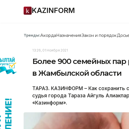
KAZINFORM
Акорда
Назначения
Закон и порядок
Дось
Тренды:
13:26, 01 Ноября 2021
Более 900 семейных пар 
в Жамбылской области
ТАРАЗ. КАЗИНФОРМ – Как сохранить с
судья города Тараза Айгуль Алиакпа
«Казинформ».