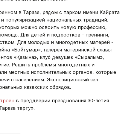
роенном в Таразе, рядом с парком имени Кайрата
 и популяризацией национальных традиций.
 которых можно освоить новую профессию,
омощь. Для детей и подростков - тренинги,
ством. Для молодых и многодетных матерей -
зайна «Бойтұмар», галерея материнской славы
нтов «Қазына», клуб девушек «Сырғалым»,
угие. Решить проблемы многодетных и
ли местных исполнительных органов, которые
речи с населением. Экспозиционный зал
ональных казахских обрядов.
троен
в преддверии празднования 30-летия
аразға тарту».