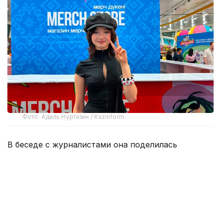
Фото: Адиль Нуртазин / Kazinform
В беседе с журналистами она поделилась
первыми впечатлениями от столицы, сравнила
Comic Con Astana с фестивалем в Лос-Анджелесе
и рассказала об эмоциональной встрече
с Николаем Костером-Вальдау.
Karrambaby призналась, что посещает Казахстан